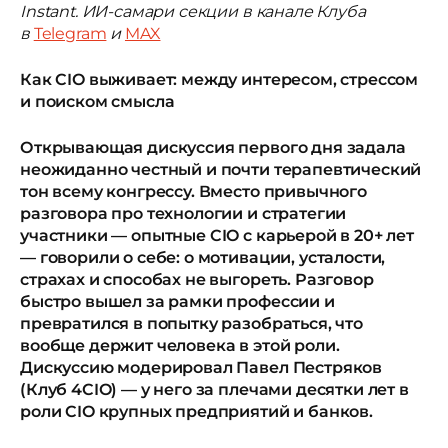
Instant. ИИ-самари секции в канале Клуба
в
Telegram
и
MAX
Как CIO выживает: между интересом, стрессом
и поиском смысла
Открывающая дискуссия первого дня задала
неожиданно честный и почти терапевтический
тон всему конгрессу. Вместо привычного
разговора про технологии и стратегии
участники — опытные CIO с карьерой в 20+ лет
— говорили о себе: о мотивации, усталости,
страхах и способах не выгореть. Разговор
быстро вышел за рамки профессии и
превратился в попытку разобраться, что
вообще держит человека в этой роли.
Дискуссию модерировал Павел Пестряков
(Клуб 4CIO) — у него за плечами десятки лет в
роли CIO крупных предприятий и банков.